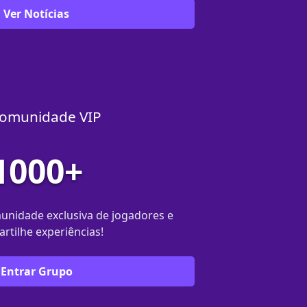
Ver Notícias
Comunidade VIP
1000+
unidade exclusiva de jogadores e
rtilhe experiências!
Entrar Grupo