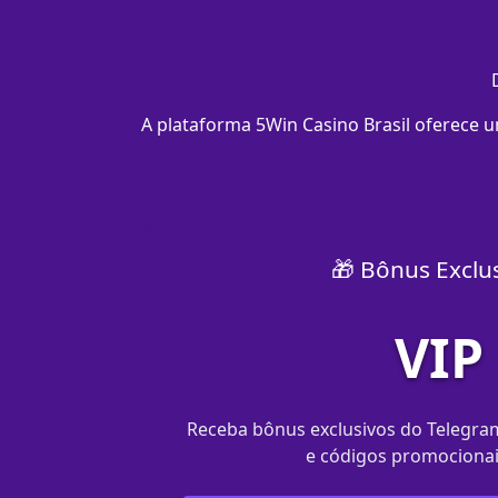
A plataforma 5Win Casino Brasil oferece u
🎁 Bônus Exclu
VIP
Receba bônus exclusivos do Telegra
e códigos promocionai