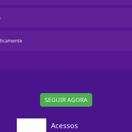
a
aticamente
SEGUIR AGORA
Acessos