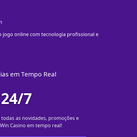
m
 jogo online com tecnologia profissional e
cias em Tempo Real
24/7
e todas as novidades, promoções e
5Win Casino em tempo real!