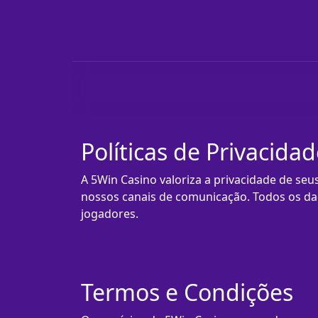
Políticas de Privacida
A 5Win Casino valoriza a privacidade de se
nossos canais de comunicação. Todos os dad
jogadores.
Termos e Condições