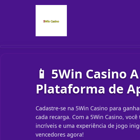
📱 5Win Casino 
Plataforma de A
Cadastre-se na 5Win Casino para ganha
cada recarga. Com a 5Win Casino, você
incríveis e uma experiência de jogo inig
vencedores agora!