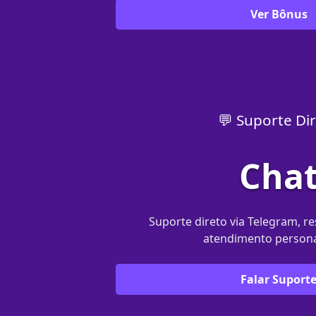
Ver Bônus
💬 Suporte Di
Cha
Suporte direto via Telegram, r
atendimento persona
Falar Suport