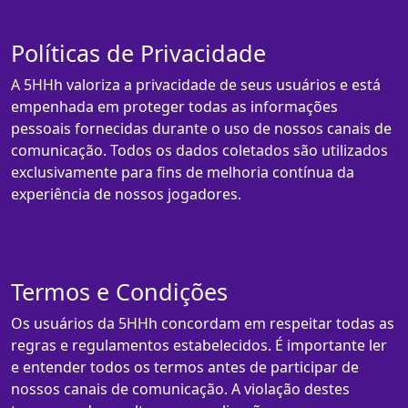
Políticas de Privacidade
A 5HHh valoriza a privacidade de seus usuários e está
empenhada em proteger todas as informações
pessoais fornecidas durante o uso de nossos canais de
comunicação. Todos os dados coletados são utilizados
exclusivamente para fins de melhoria contínua da
experiência de nossos jogadores.
Termos e Condições
Os usuários da 5HHh concordam em respeitar todas as
regras e regulamentos estabelecidos. É importante ler
e entender todos os termos antes de participar de
nossos canais de comunicação. A violação destes