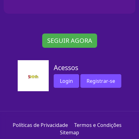
SEGUIR AGORA
Acessos
Login
Registrar-se
Políticas de Privacidade
Termos e Condições
Sitemap