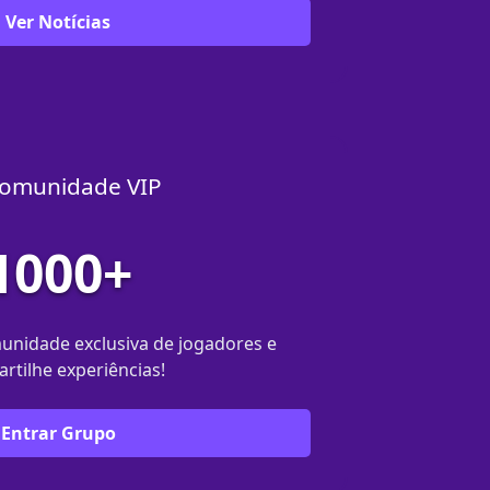
Ver Notícias
Comunidade VIP
1000+
unidade exclusiva de jogadores e
rtilhe experiências!
Entrar Grupo