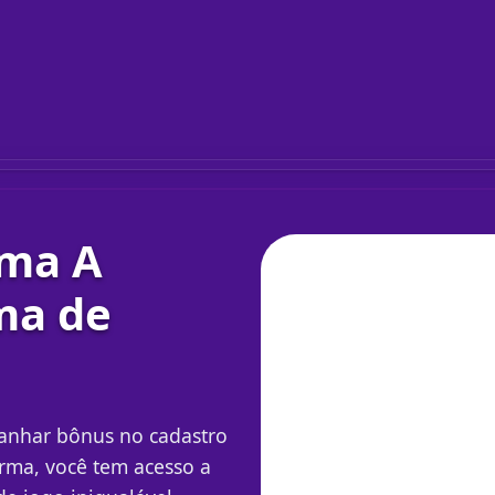
rma A
ma de
anhar bônus no cadastro
rma, você tem acesso a