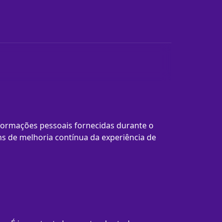
formações pessoais fornecidas durante o
ns de melhoria contínua da experiência de