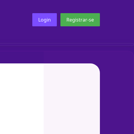
Login
Registrar-se