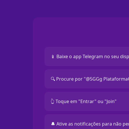
📱 Baixe o app Telegram no seu disp
🔍 Procure por "@5GGg PlataformaO
👆 Toque em "Entrar" ou "Join"
🔔 Ative as notificações para não p