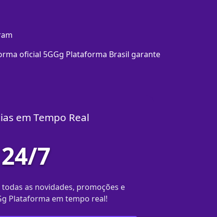
gram
rma oficial 5GGg Plataforma Brasil garante
cias em Tempo Real
24/7
e todas as novidades, promoções e
g Plataforma em tempo real!