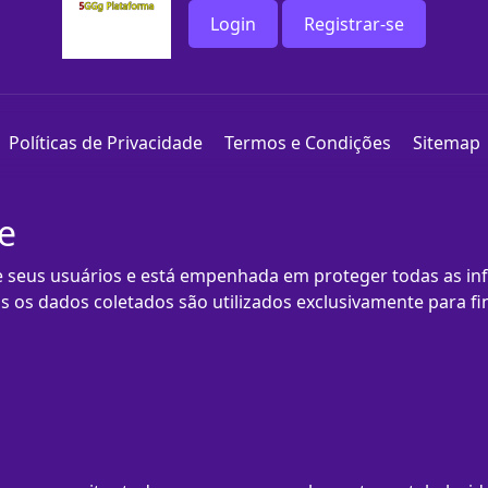
Login
Registrar-se
Políticas de Privacidade
Termos e Condições
Sitemap
de
de seus usuários e está empenhada em proteger todas as in
 os dados coletados são utilizados exclusivamente para fi