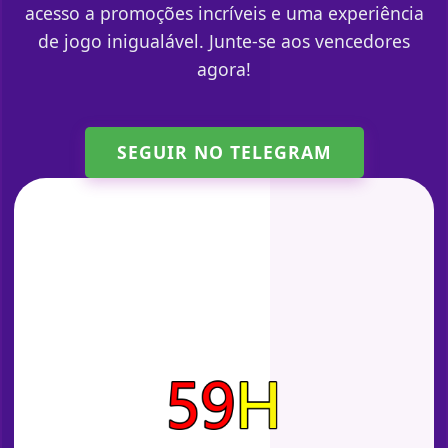
acesso a promoções incríveis e uma experiência
de jogo inigualável. Junte-se aos vencedores
agora!
SEGUIR NO TELEGRAM