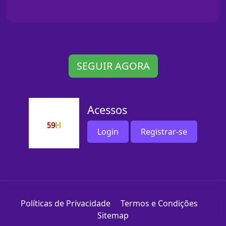
SEGUIR AGORA
Acessos
Login
Registrar-se
Políticas de Privacidade
Termos e Condições
Sitemap