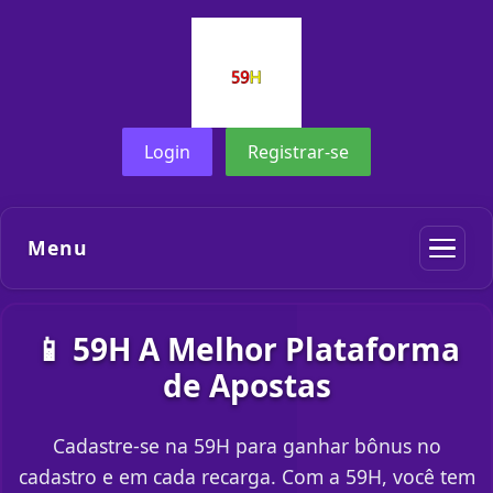
Login
Registrar-se
Menu
📱 59H A Melhor Plataforma
de Apostas
Cadastre-se na 59H para ganhar bônus no
cadastro e em cada recarga. Com a 59H, você tem