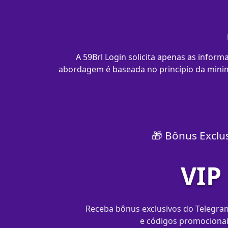
A 59Brl Login solicita apenas as inform
abordagem é baseada no princípio da minim
🎁 Bônus Exclu
VIP
Receba bônus exclusivos do Telegra
e códigos promocionai