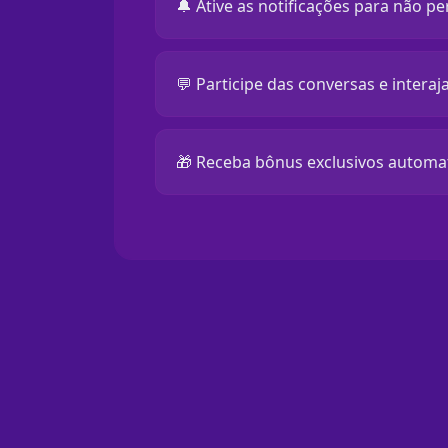
🔔 Ative as notificações para não p
💬 Participe das conversas e interaj
🎁 Receba bônus exclusivos autom