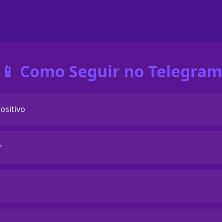
📱 Como Seguir no Telegram
ositivo
"