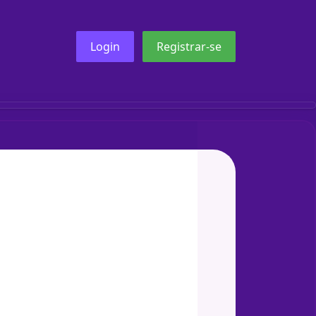
Login
Registrar-se