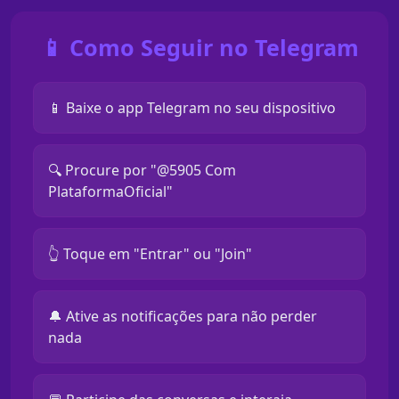
📱 Como Seguir no Telegram
📱 Baixe o app Telegram no seu dispositivo
🔍 Procure por "@5905 Com
PlataformaOficial"
👆 Toque em "Entrar" ou "Join"
🔔 Ative as notificações para não perder
nada