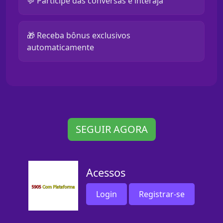
💬 Participe das conversas e interaja
🎁 Receba bônus exclusivos
automaticamente
SEGUIR AGORA
Acessos
Login
Registrar-se