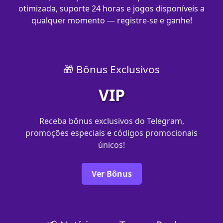
otimizada, suporte 24 horas e jogos disponíveis a
qualquer momento — registre-se e ganhe!
🎁 Bônus Exclusivos
VIP
Receba bônus exclusivos do Telegram,
promoções especiais e códigos promocionais
únicos!
Ver Bônus