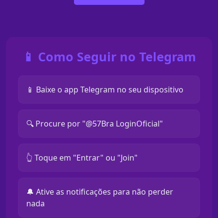
📱 Como Seguir no Telegram
📱 Baixe o app Telegram no seu dispositivo
🔍 Procure por "@57Bra LoginOficial"
👆 Toque em "Entrar" ou "Join"
🔔 Ative as notificações para não perder
nada