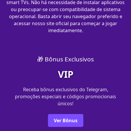
smart TVs. Não há necessidade de instalar aplicativos
ou preocupar-se com compatibilidade de sistema
operacional. Basta abrir seu navegador preferido e
acessar nosso site oficial para começar a jogar
imediatamente.
🎁 Bônus Exclusivos
VIP
Receba bônus exclusivos do Telegram,
promoções especiais e códigos promocionais
únicos!
Ver Bônus