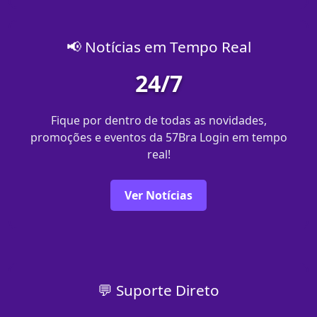
📢 Notícias em Tempo Real
24/7
Fique por dentro de todas as novidades,
promoções e eventos da 57Bra Login em tempo
real!
Ver Notícias
💬 Suporte Direto