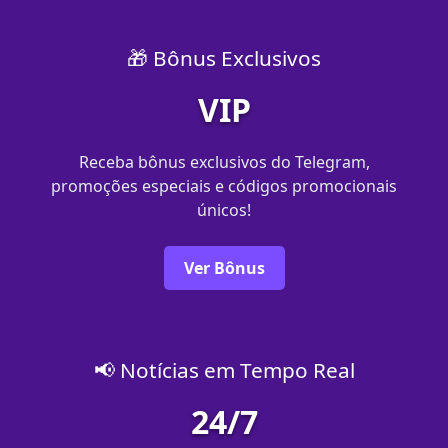
🎁 Bônus Exclusivos
VIP
Receba bônus exclusivos do Telegram,
promoções especiais e códigos promocionais
únicos!
Ver Bônus
📢 Notícias em Tempo Real
24/7