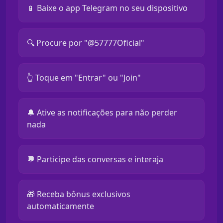
📱 Baixe o app Telegram no seu dispositivo
🔍 Procure por "@57777Oficial"
👆 Toque em "Entrar" ou "Join"
🔔 Ative as notificações para não perder
nada
💬 Participe das conversas e interaja
🎁 Receba bônus exclusivos
automaticamente