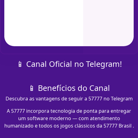
📱 Canal Oficial no Telegram!
📱 Benefícios do Canal
Descubra as vantagens de seguir a 57777 no Telegram
A 57777 incorpora tecnologia de ponta para entregar
um software moderno — com atendimento
humanizado e todos os jogos clássicos da 57777 Brasil .