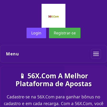
Login
Registrar-se
Menu
📱 56X.Com A Melhor
Plataforma de Apostas
Cadastre-se na 56X.Com para ganhar bônus no
cadastro e em cada recarga. Com a 56X.Com, você