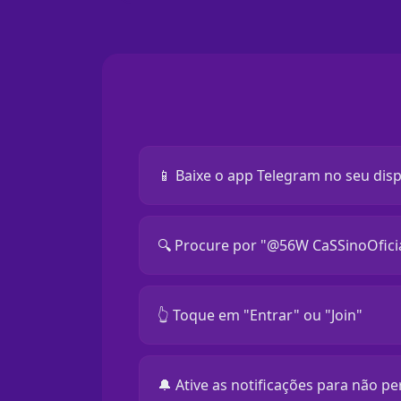
📱 Baixe o app Telegram no seu disp
🔍 Procure por "@56W CaSSinoOfici
👆 Toque em "Entrar" ou "Join"
🔔 Ative as notificações para não p