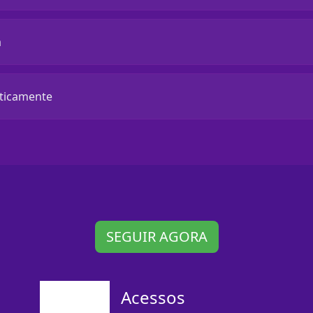
a
aticamente
SEGUIR AGORA
Acessos