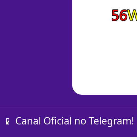
📱 Canal Oficial no Telegram!