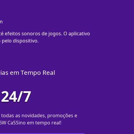
am
é efeitos sonoros de jogos. O aplicativo
elo dispositivo.
cias em Tempo Real
24/7
e todas as novidades, promoções e
6W CaSSino em tempo real!