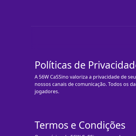
Políticas de Privacida
A 56W CaSSino valoriza a privacidade de se
nossos canais de comunicação. Todos os dad
jogadores.
Termos e Condições