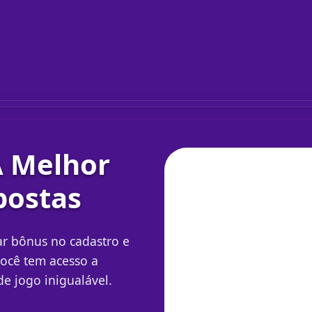
A Melhor
postas
r bônus no cadastro e
ocê tem acesso a
e jogo inigualável.