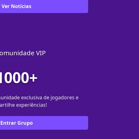
Ver Notícias
Comunidade VIP
1000+
unidade exclusiva de jogadores e
rtilhe experiências!
Entrar Grupo