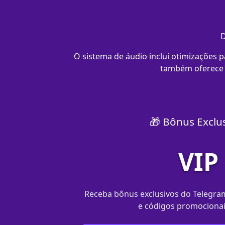
D
O sistema de áudio inclui otimizações p
também oferece 
🎁 Bônus Exclu
VIP
Receba bônus exclusivos do Telegra
e códigos promocionai