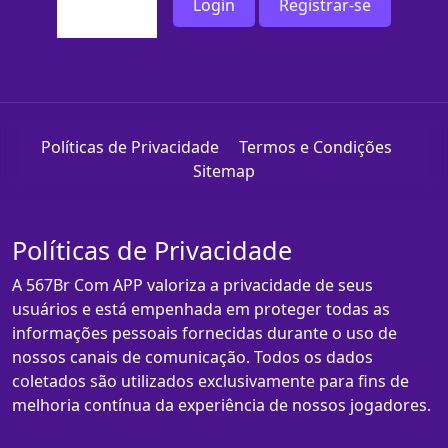
Login
Registrar-se
Políticas de Privacidade
Termos e Condições
Sitemap
Políticas de Privacidade
A 567Br Com APP valoriza a privacidade de seus
usuários e está empenhada em proteger todas as
informações pessoais fornecidas durante o uso de
nossos canais de comunicação. Todos os dados
coletados são utilizados exclusivamente para fins de
melhoria contínua da experiência de nossos jogadores.