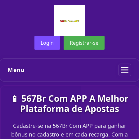
Login
Registrar-se
Menu
📱 567Br Com APP A Melhor
Plataforma de Apostas
Cadastre-se na 567Br Com APP para ganhar
bônus no cadastro e em cada recarga. Com a