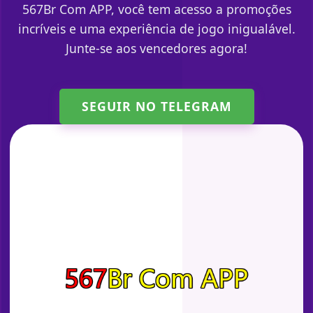
567Br Com APP, você tem acesso a promoções
incríveis e uma experiência de jogo inigualável.
Junte-se aos vencedores agora!
SEGUIR NO TELEGRAM