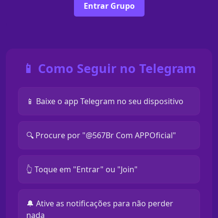
Entrar Grupo
📱 Como Seguir no Telegram
📱 Baixe o app Telegram no seu dispositivo
🔍 Procure por "@567Br Com APPOficial"
👆 Toque em "Entrar" ou "Join"
🔔 Ative as notificações para não perder
nada