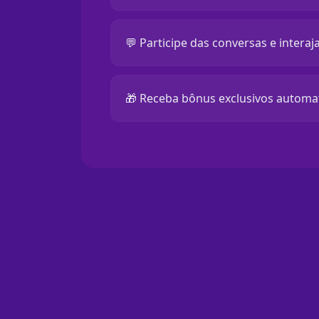
💬 Participe das conversas e interaj
🎁 Receba bônus exclusivos autom