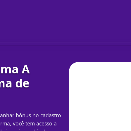
rma A
ma de
ganhar bônus no cadastro
orma, você tem acesso a