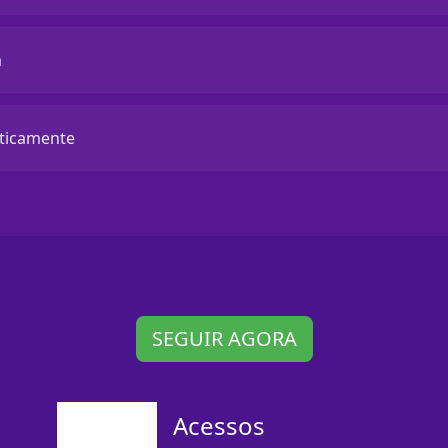
a
aticamente
SEGUIR AGORA
Acessos