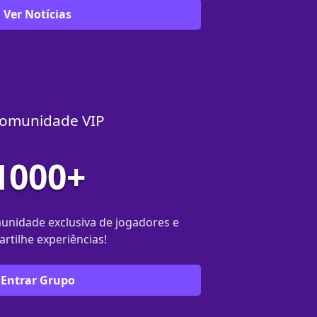
Ver Notícias
Comunidade VIP
1000+
unidade exclusiva de jogadores e
rtilhe experiências!
Entrar Grupo