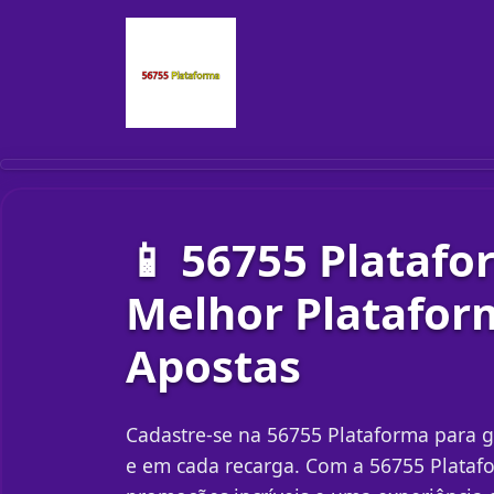
📱 56755 Platafo
Melhor Platafor
Apostas
Cadastre-se na 56755 Plataforma para 
e em cada recarga. Com a 56755 Plataf