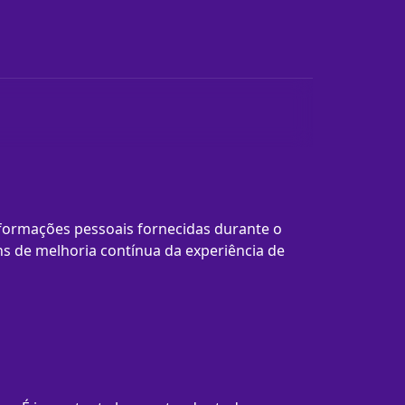
nformações pessoais fornecidas durante o
ns de melhoria contínua da experiência de