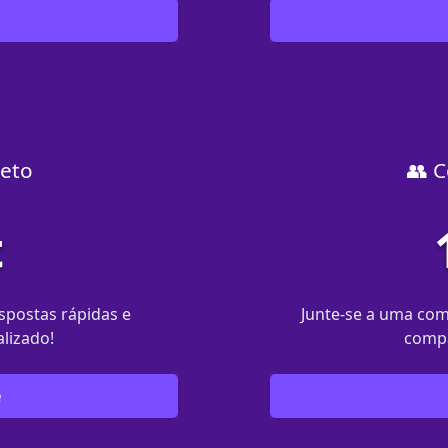
reto
👥 
t
espostas rápidas e
Junte-se a uma com
lizado!
compa
e