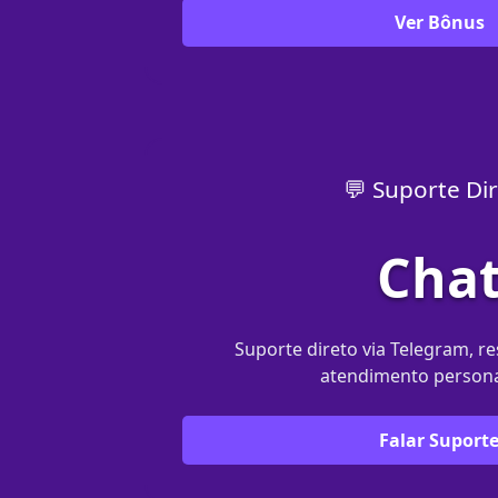
Ver Bônus
💬 Suporte Di
Cha
Suporte direto via Telegram, r
atendimento persona
Falar Suport