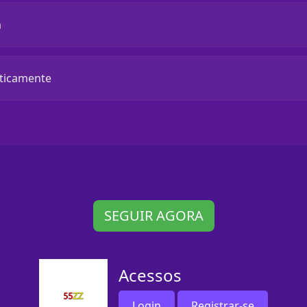
a
aticamente
SEGUIR AGORA
Acessos
Login
Registrar-se