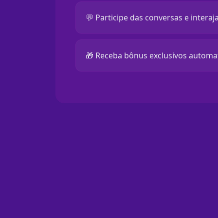
💬 Participe das conversas e interaj
🎁 Receba bônus exclusivos autom