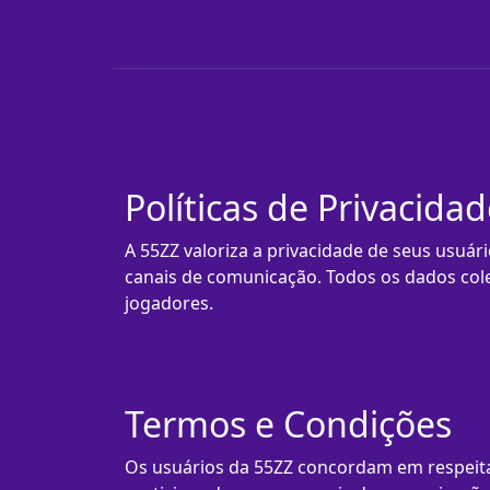
Políticas de Privacida
A 55ZZ valoriza a privacidade de seus usuá
canais de comunicação. Todos os dados cole
jogadores.
Termos e Condições
Os usuários da 55ZZ concordam em respeitar