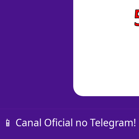
📱 Canal Oficial no Telegram!