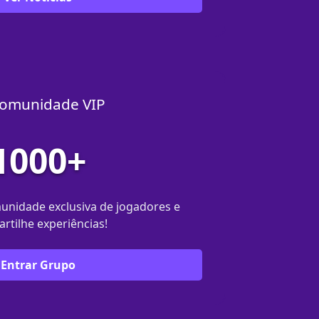
Comunidade VIP
1000+
unidade exclusiva de jogadores e
rtilhe experiências!
Entrar Grupo