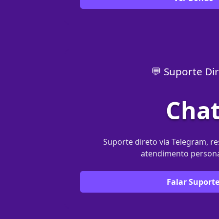
💬 Suporte Di
Cha
Suporte direto via Telegram, r
atendimento persona
Falar Suport