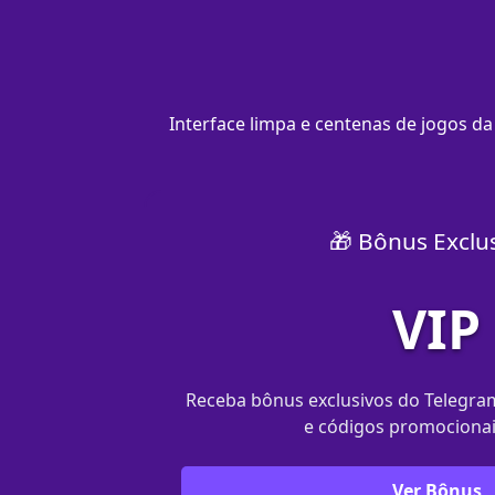
Interface limpa e centenas de jogos d
🎁 Bônus Exclu
VIP
Receba bônus exclusivos do Telegra
e códigos promocionai
Ver Bônus