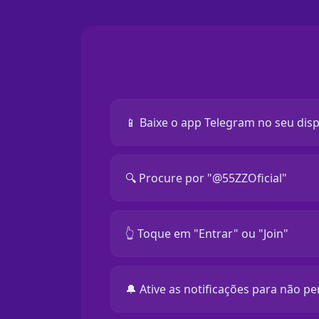
📱 Baixe o app Telegram no seu disp
🔍 Procure por "@55ZZOficial"
👆 Toque em "Entrar" ou "Join"
🔔 Ative as notificações para não p