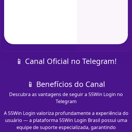
📱 Canal Oficial no Telegram!
📱 Benefícios do Canal
Descubra as vantagens de seguir a 55Win Login no
Telegram
A 55Win Login valoriza profundamente a experiência do
usuário — a plataforma 55Win Login Brasil possui uma
equipe de suporte especializada, garantindo