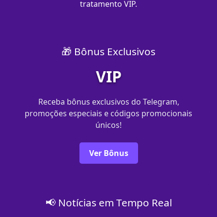
tratamento VIP.
🎁 Bônus Exclusivos
VIP
Receba bônus exclusivos do Telegram,
promoções especiais e códigos promocionais
únicos!
Ver Bônus
📢 Notícias em Tempo Real