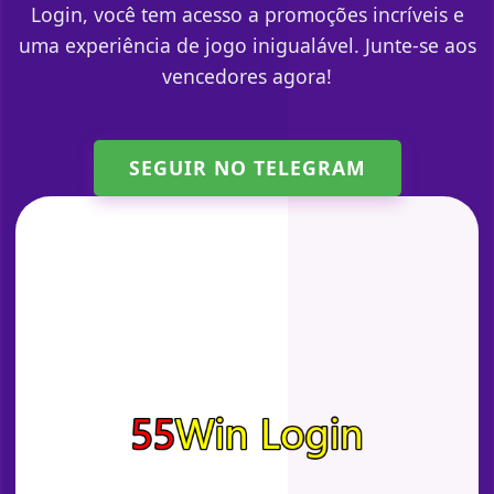
Login, você tem acesso a promoções incríveis e
uma experiência de jogo inigualável. Junte-se aos
vencedores agora!
SEGUIR NO TELEGRAM