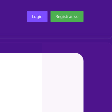
Login
Registrar-se