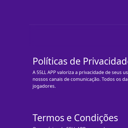
Políticas de Privacida
A 55LL APP valoriza a privacidade de seus 
nossos canais de comunicação. Todos os dad
jogadores.
Termos e Condições