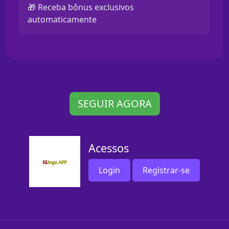
🎁 Receba bônus exclusivos
automaticamente
SEGUIR AGORA
Acessos
Login
Registrar-se