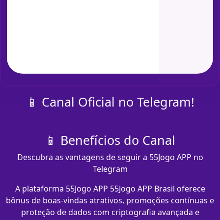
📱 Canal Oficial no Telegram!
📱 Benefícios do Canal
Descubra as vantagens de seguir a 55Jogo APP no
Telegram
A plataforma 55Jogo APP 55Jogo APP Brasil oferece
bônus de boas-vindas atrativos, promoções contínuas e
proteção de dados com criptografia avançada e