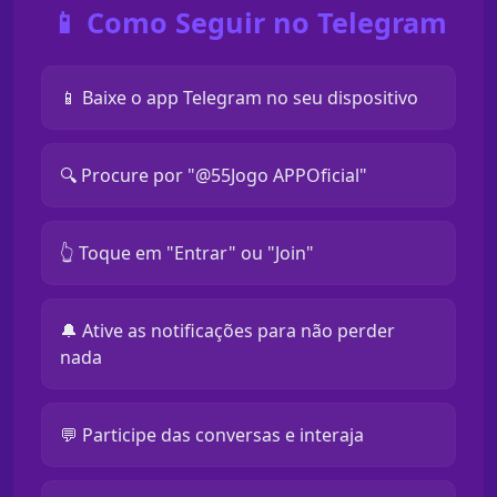
📱 Como Seguir no Telegram
📱 Baixe o app Telegram no seu dispositivo
🔍 Procure por "@55Jogo APPOficial"
👆 Toque em "Entrar" ou "Join"
🔔 Ative as notificações para não perder
nada
💬 Participe das conversas e interaja