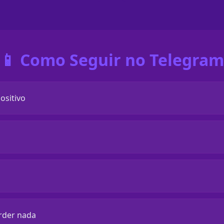
📱 Como Seguir no Telegram
ositivo
erder nada