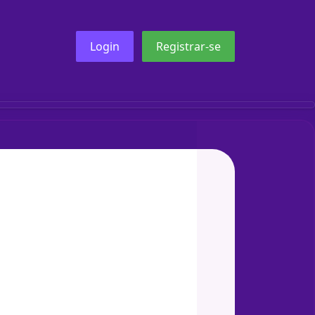
Login
Registrar-se