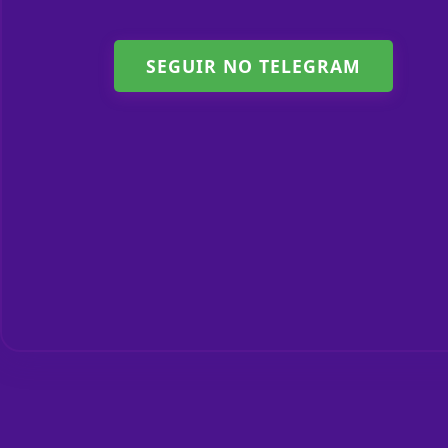
SEGUIR NO TELEGRAM