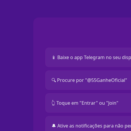
📱 Baixe o app Telegram no seu disp
🔍 Procure por "@55GanheOficial"
👆 Toque em "Entrar" ou "Join"
🔔 Ative as notificações para não p