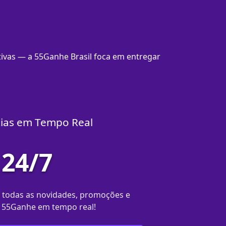
ivas — a 55Ganhe Brasil foca em entregar
cias em Tempo Real
24/7
e todas as novidades, promoções e
 55Ganhe em tempo real!