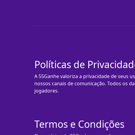
Políticas de Privacida
A 55Ganhe valoriza a privacidade de seus 
nossos canais de comunicação. Todos os dad
jogadores.
Termos e Condições