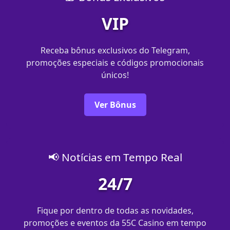
VIP
Receba bônus exclusivos do Telegram,
promoções especiais e códigos promocionais
únicos!
Ver Bônus
📢 Notícias em Tempo Real
24/7
Fique por dentro de todas as novidades,
promoções e eventos da 55C Casino em tempo