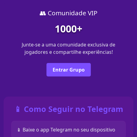
👥 Comunidade VIP
1000+
Junte-se a uma comunidade exclusiva de
jogadores e compartilhe experiências!
Entrar Grupo
📱 Como Seguir no Telegram
📱 Baixe o app Telegram no seu dispositivo