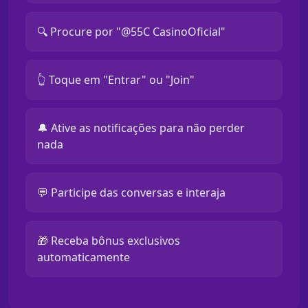
🔍 Procure por "@55C CasinoOficial"
👆 Toque em "Entrar" ou "Join"
🔔 Ative as notificações para não perder
nada
💬 Participe das conversas e interaja
🎁 Receba bônus exclusivos
automaticamente