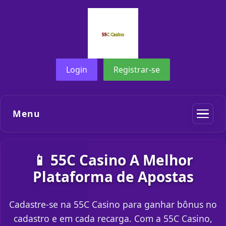
Login
Registrar-se
Menu
📱 55C Casino A Melhor
Plataforma de Apostas
Cadastre-se na 55C Casino para ganhar bônus no
cadastro e em cada recarga. Com a 55C Casino,