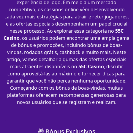
experiência de jogo. Em meio a um mercado
competitivo, os cassinos online vêm desenvolvendo
cada vez mais estratégias para atrair e reter jogadores,
e as ofertas especiais desempenham um papel crucial
nesse processo. Ao explorar essa categoria no
55C
Casino
, os usuários podem encontrar uma ampla gama
de bônus e promoções, incluindo bônus de boas-
vindas, rodadas grátis, cashback e muito mais. Neste
artigo, vamos detalhar algumas das ofertas especiais
mais atraentes disponíveis no
55C Casino
, discutir
como aproveitá-las ao máximo e fornecer dicas para
garantir que você não perca nenhuma oportunidade.
Começando com os bônus de boas-vindas, muitas
plataformas oferecem recompensas generosas para
novos usuários que se registram e realizam.
🎁 Bônus Exclusivos