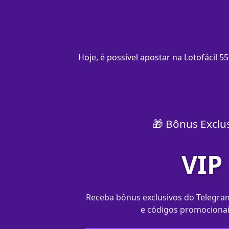
Hoje, é possível apostar na Lotofácil 5
🎁 Bônus Exclu
VIP
Receba bônus exclusivos do Telegra
e códigos promocionai