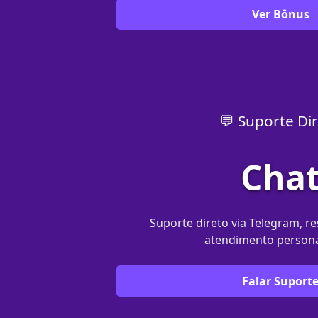
Ver Bônus
💬 Suporte Di
Cha
Suporte direto via Telegram, r
atendimento persona
Falar Suport