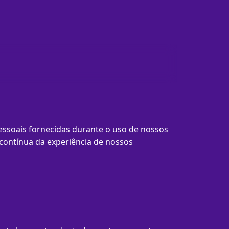
essoais fornecidas durante o uso de nossos
 contínua da experiência de nossos