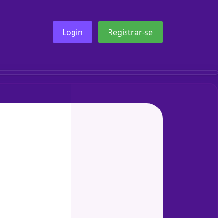
Login
Registrar-se