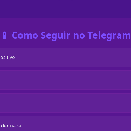
📱 Como Seguir no Telegram
ositivo
erder nada