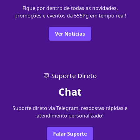
Fique por dentro de todas as novidades,
promoções e eventos da 555Pg em tempo real!
Ver Notícias
💬 Suporte Direto
Chat
Suporte direto via Telegram, respostas rápidas e
atendimento personalizado!
Falar Suporte