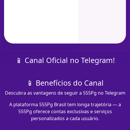
📱 Canal Oficial no Telegram!
📱 Benefícios do Canal
Descubra as vantagens de seguir a 555Pg no Telegram
A plataforma 555Pg Brasil tem longa trajetória — a
555Pg oferece contas exclusivas e serviços
personalizados a cada usuário.