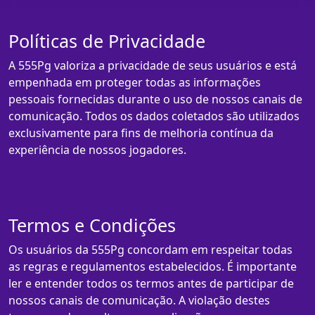
Políticas de Privacidade
A 555Pg valoriza a privacidade de seus usuários e está
empenhada em proteger todas as informações
pessoais fornecidas durante o uso de nossos canais de
comunicação. Todos os dados coletados são utilizados
exclusivamente para fins de melhoria contínua da
experiência de nossos jogadores.
Termos e Condições
Os usuários da 555Pg concordam em respeitar todas
as regras e regulamentos estabelecidos. É importante
ler e entender todos os termos antes de participar de
nossos canais de comunicação. A violação destes