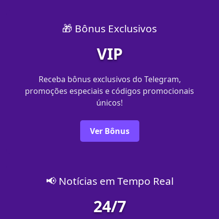
🎁 Bônus Exclusivos
VIP
Receba bônus exclusivos do Telegram,
promoções especiais e códigos promocionais
únicos!
Ver Bônus
📢 Notícias em Tempo Real
24/7