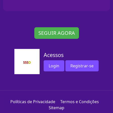
SEGUIR AGORA
Acessos
Login
Registrar-se
Políticas de Privacidade
Termos e Condições
Sitemap