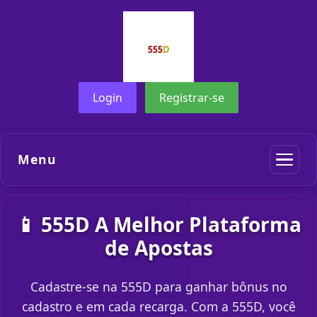
Login
Registrar-se
Menu
📱 555D A Melhor Plataforma
de Apostas
Cadastre-se na 555D para ganhar bônus no
cadastro e em cada recarga. Com a 555D, você