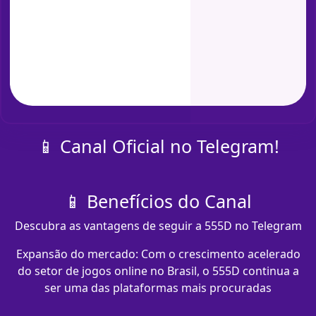
📱 Canal Oficial no Telegram!
📱 Benefícios do Canal
Descubra as vantagens de seguir a 555D no Telegram
Expansão do mercado: Com o crescimento acelerado
do setor de jogos online no Brasil, o 555D continua a
ser uma das plataformas mais procuradas