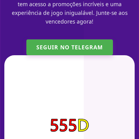
tem acesso a promoções incríveis e uma
experiência de jogo inigualável. Junte-se aos
vencedores agora!
SEGUIR NO TELEGRAM