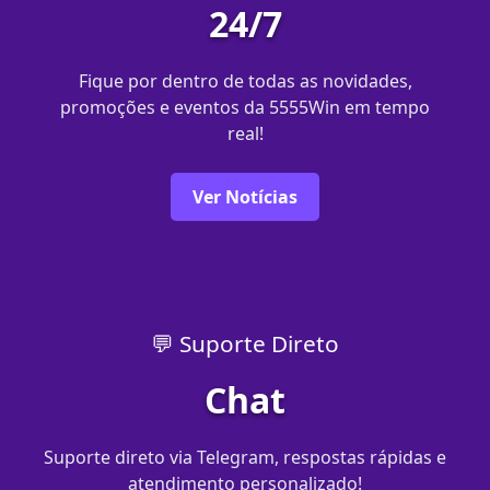
24/7
Fique por dentro de todas as novidades,
promoções e eventos da 5555Win em tempo
real!
Ver Notícias
💬 Suporte Direto
Chat
Suporte direto via Telegram, respostas rápidas e
atendimento personalizado!