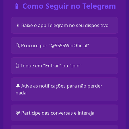
📱 Como Seguir no Telegram
📱 Baixe o app Telegram no seu dispositivo
🔍 Procure por "@5555WinOficial"
👆 Toque em "Entrar" ou "Join"
🔔 Ative as notificações para não perder
nada
💬 Participe das conversas e interaja