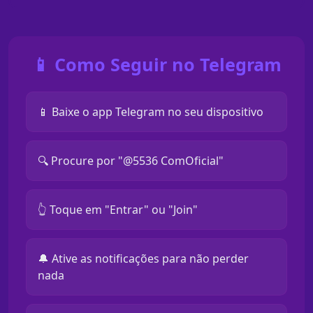
📱 Como Seguir no Telegram
📱 Baixe o app Telegram no seu dispositivo
🔍 Procure por "@5536 ComOficial"
👆 Toque em "Entrar" ou "Join"
🔔 Ative as notificações para não perder
nada