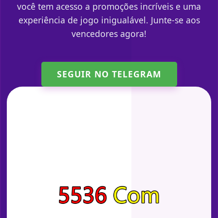
você tem acesso a promoções incríveis e uma
experiência de jogo inigualável. Junte-se aos
vencedores agora!
SEGUIR NO TELEGRAM