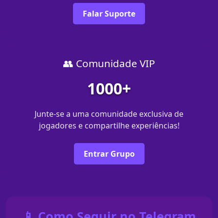
Falar Suporte
👥 Comunidade VIP
1000+
Junte-se a uma comunidade exclusiva de
jogadores e compartilhe experiências!
Entrar Grupo
📱 Como Seguir no Telegram