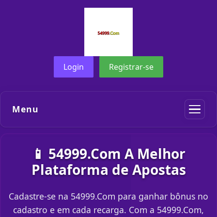
Login
Registrar-se
Menu
📱 54999.Com A Melhor
Plataforma de Apostas
Cadastre-se na 54999.Com para ganhar bônus no
cadastro e em cada recarga. Com a 54999.Com,