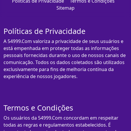
Políticas de Privacidade
Termos e Condições
Sitemap
Políticas de Privacidade
A 54999.Com valoriza a privacidade de seus usuários e
está empenhada em proteger todas as informações
pessoais fornecidas durante o uso de nossos canais de
comunicação. Todos os dados coletados são utilizados
exclusivamente para fins de melhoria contínua da
experiência de nossos jogadores.
Termos e Condições
Os usuários da 54999.Com concordam em respeitar
todas as regras e regulamentos estabelecidos. É