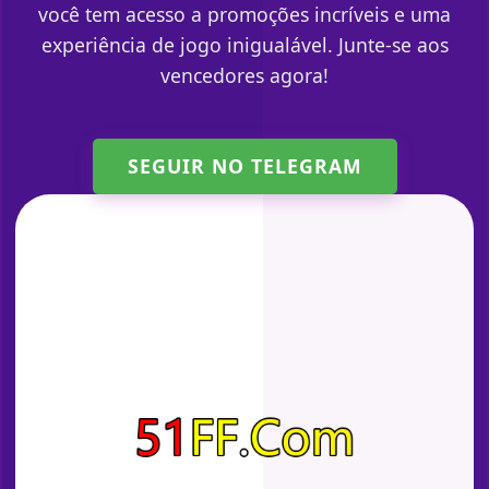
você tem acesso a promoções incríveis e uma
experiência de jogo inigualável. Junte-se aos
vencedores agora!
SEGUIR NO TELEGRAM