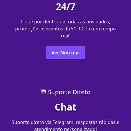
24/7
Fique por dentro de todas as novidades,
promoções e eventos da 51FF.Com em tempo
real!
Ver Notícias
💬 Suporte Direto
Chat
Suporte direto via Telegram, respostas rápidas e
atendimento personalizado!