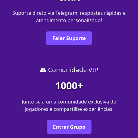
Suporte direto via Telegram, respostas rápidas e
atendimento personalizado!
Falar Suporte
👥 Comunidade VIP
1000+
Junte-se a uma comunidade exclusiva de
jogadores e compartilhe experiências!
Entrar Grupo