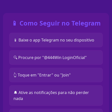
📱 Como Seguir no Telegram
📱 Baixe o app Telegram no seu dispositivo
🔍 Procure por "@444Win LoginOficial"
👆 Toque em "Entrar" ou "Join"
🔔 Ative as notificações para não perder
nada