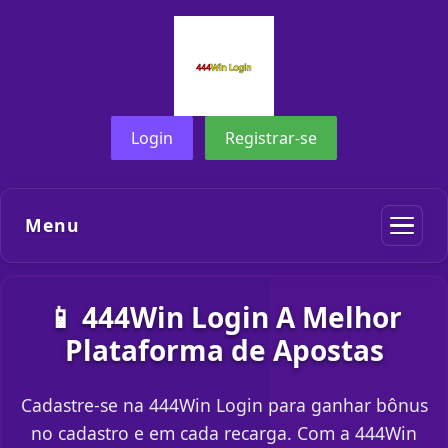
Login
Registrar-se
Menu
📱 444Win Login A Melhor
Plataforma de Apostas
Cadastre-se na 444Win Login para ganhar bônus
no cadastro e em cada recarga. Com a 444Win