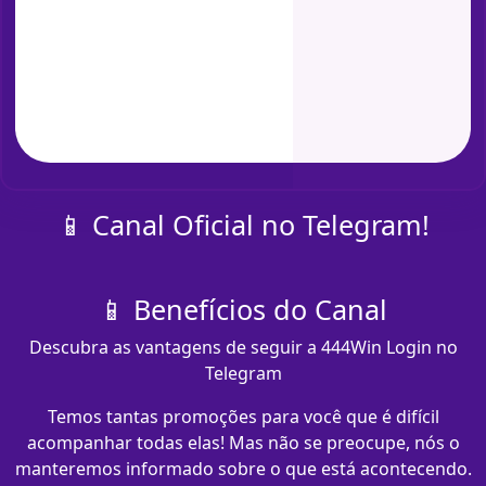
📱 Canal Oficial no Telegram!
📱 Benefícios do Canal
Descubra as vantagens de seguir a 444Win Login no
Telegram
Temos tantas promoções para você que é difícil
acompanhar todas elas! Mas não se preocupe, nós o
manteremos informado sobre o que está acontecendo.