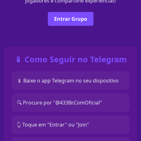
jogadores e compartilhe experiências!
Entrar Grupo
📱 Como Seguir no Telegram
📱 Baixe o app Telegram no seu dispositivo
🔍 Procure por "@433Br.ComOficial"
👆 Toque em "Entrar" ou "Join"