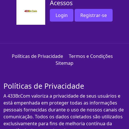
Acessos
Login
Registrar-se
Políticas de Privacidade
Termos e Condições
Sitemap
Políticas de Privacidade
A 433Br.Com valoriza a privacidade de seus usuários e
está empenhada em proteger todas as informações
pessoais fornecidas durante o uso de nossos canais de
comunicação. Todos os dados coletados são utilizados
exclusivamente para fins de melhoria contínua da