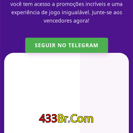
você tem acesso a promoções incríveis e uma
experiência de jogo inigualável. Junte-se aos
vencedores agora!
SEGUIR NO TELEGRAM