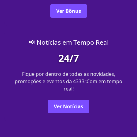
Ver Bônus
📢 Notícias em Tempo Real
24/7
Fique por dentro de todas as novidades,
promoções e eventos da 433Br.Com em tempo
real!
Ver Notícias