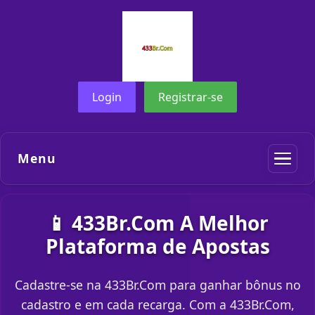
Login
Registrar-se
Menu
📱 433Br.Com A Melhor
Plataforma de Apostas
Cadastre-se na 433Br.Com para ganhar bônus no
cadastro e em cada recarga. Com a 433Br.Com,