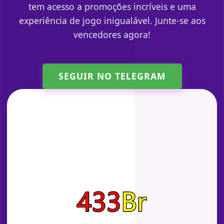
tem acesso a promoções incríveis e uma
experiência de jogo inigualável. Junte-se aos
vencedores agora!
SEGUIR NO TELEGRAM