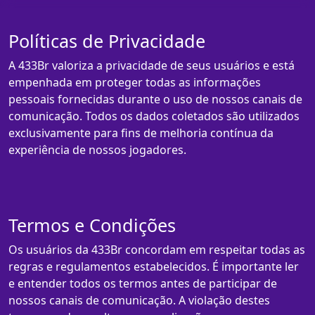
Políticas de Privacidade
A 433Br valoriza a privacidade de seus usuários e está
empenhada em proteger todas as informações
pessoais fornecidas durante o uso de nossos canais de
comunicação. Todos os dados coletados são utilizados
exclusivamente para fins de melhoria contínua da
experiência de nossos jogadores.
Termos e Condições
Os usuários da 433Br concordam em respeitar todas as
regras e regulamentos estabelecidos. É importante ler
e entender todos os termos antes de participar de
nossos canais de comunicação. A violação destes