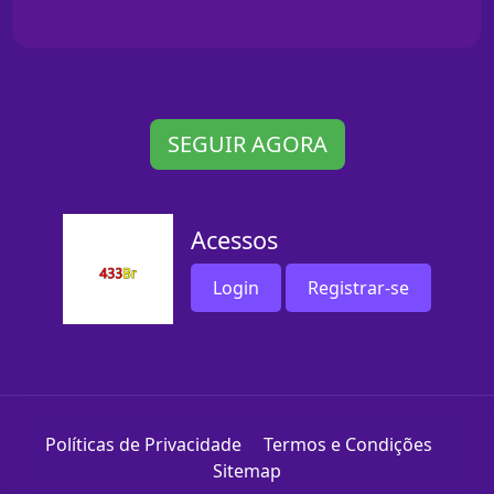
SEGUIR AGORA
Acessos
Login
Registrar-se
Políticas de Privacidade
Termos e Condições
Sitemap