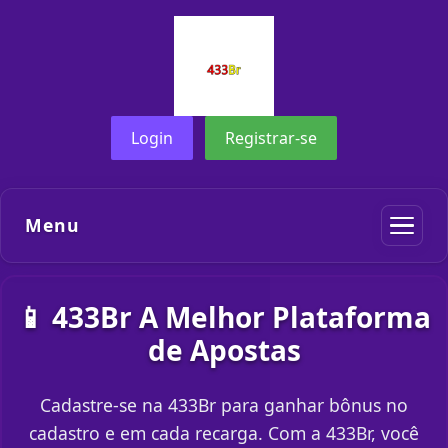
Login
Registrar-se
Menu
📱 433Br A Melhor Plataforma
de Apostas
Cadastre-se na 433Br para ganhar bônus no
cadastro e em cada recarga. Com a 433Br, você