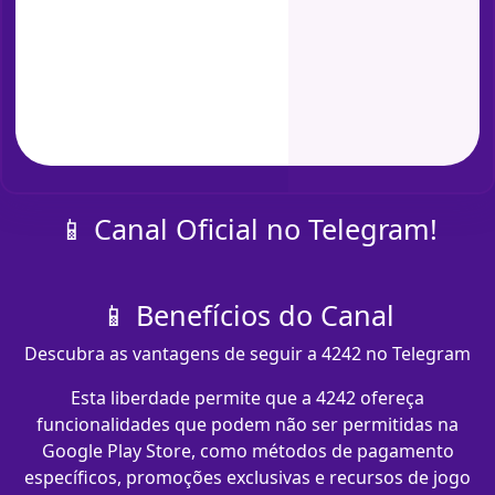
📱 Canal Oficial no Telegram!
📱 Benefícios do Canal
Descubra as vantagens de seguir a 4242 no Telegram
Esta liberdade permite que a 4242 ofereça
funcionalidades que podem não ser permitidas na
Google Play Store, como métodos de pagamento
específicos, promoções exclusivas e recursos de jogo