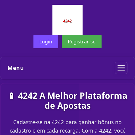
Login
Registrar-se
Menu
📱 4242 A Melhor Plataforma
de Apostas
Cadastre-se na 4242 para ganhar bônus no
cadastro e em cada recarga. Com a 4242, você