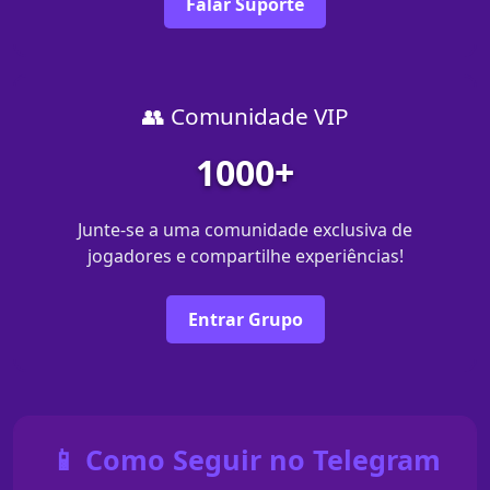
Falar Suporte
👥 Comunidade VIP
1000+
Junte-se a uma comunidade exclusiva de
jogadores e compartilhe experiências!
Entrar Grupo
📱 Como Seguir no Telegram