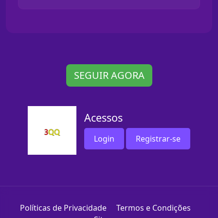
SEGUIR AGORA
Acessos
Login
Registrar-se
Políticas de Privacidade
Termos e Condições