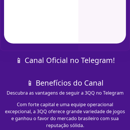
📱 Canal Oficial no Telegram!
📱 Benefícios do Canal
Descubra as vantagens de seguir a 3QQ no Telegram
Com forte capital e uma equipe operacional
excepcional, a 3QQ oferece grande variedade de jogos
e ganhou o favor do mercado brasileiro com sua
reputação sólida.