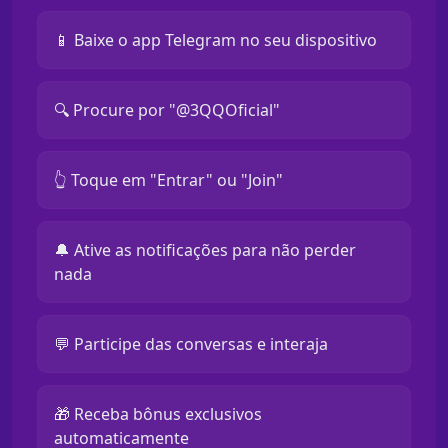
📱 Baixe o app Telegram no seu dispositivo
🔍 Procure por "@3QQOficial"
👆 Toque em "Entrar" ou "Join"
🔔 Ative as notificações para não perder
nada
💬 Participe das conversas e interaja
🎁 Receba bônus exclusivos
automaticamente