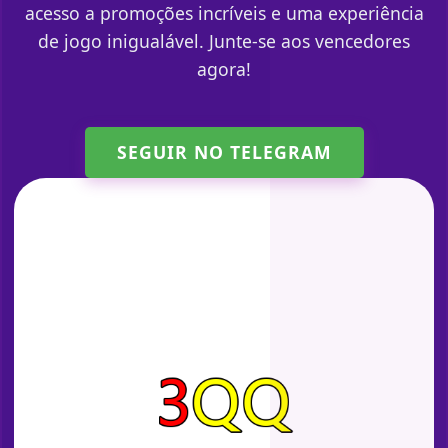
acesso a promoções incríveis e uma experiência
de jogo inigualável. Junte-se aos vencedores
agora!
SEGUIR NO TELEGRAM