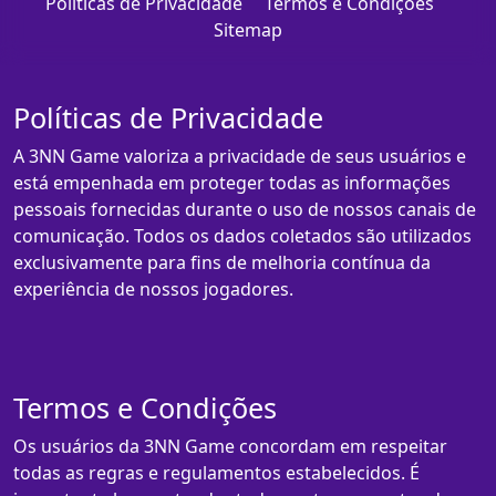
Políticas de Privacidade
Termos e Condições
Sitemap
Políticas de Privacidade
A 3NN Game valoriza a privacidade de seus usuários e
está empenhada em proteger todas as informações
pessoais fornecidas durante o uso de nossos canais de
comunicação. Todos os dados coletados são utilizados
exclusivamente para fins de melhoria contínua da
experiência de nossos jogadores.
Termos e Condições
Os usuários da 3NN Game concordam em respeitar
todas as regras e regulamentos estabelecidos. É