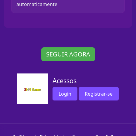
automaticamente
SEGUIR AGORA
Acessos
Login
Registrar-se