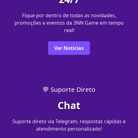
Fique por dentro de todas as novidades,
promoções e eventos da 3NN Game em tempo
real!
Ver Notícias
💬 Suporte Direto
Chat
Suporte direto via Telegram, respostas rápidas e
atendimento personalizado!