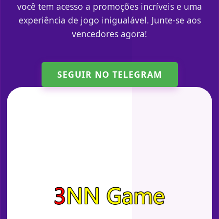
você tem acesso a promoções incríveis e uma
experiência de jogo inigualável. Junte-se aos
vencedores agora!
SEGUIR NO TELEGRAM