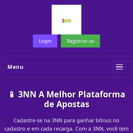
Login
Registrar-se
Menu
📱 3NN A Melhor Plataforma
de Apostas
Cadastre-se na 3NN para ganhar bônus no
cadastro e em cada recarga. Com a 3NN, você tem