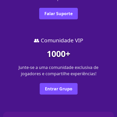
Falar Suporte
👥 Comunidade VIP
1000+
Junte-se a uma comunidade exclusiva de
jogadores e compartilhe experiências!
Entrar Grupo