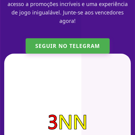
acesso a promoções incríveis e uma experiência
de jogo inigualável. Junte-se aos vencedores
agora!
SEGUIR NO TELEGRAM