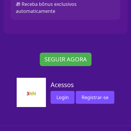
🎁 Receba bônus exclusivos
automaticamente
SEGUIR AGORA
Acessos
Login
Registrar-se