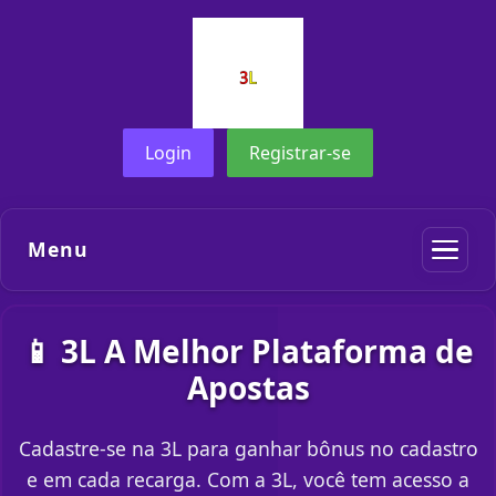
Login
Registrar-se
Menu
📱 3L A Melhor Plataforma de
Apostas
Cadastre-se na 3L para ganhar bônus no cadastro
e em cada recarga. Com a 3L, você tem acesso a