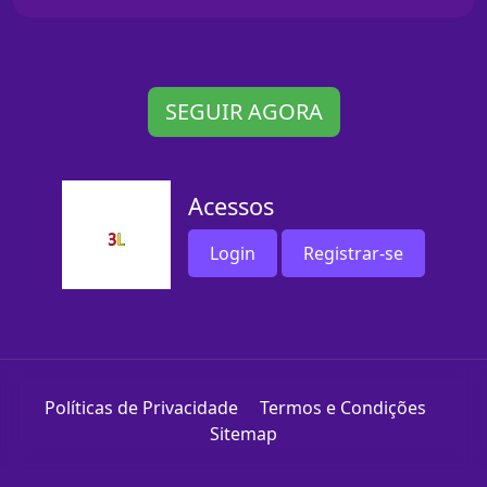
SEGUIR AGORA
Acessos
Login
Registrar-se
Políticas de Privacidade
Termos e Condições
Sitemap