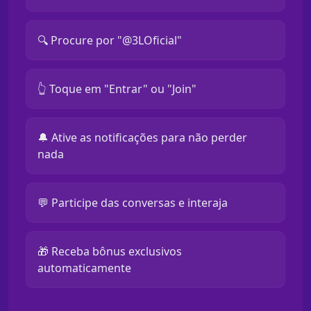
🔍 Procure por "@3LOficial"
👆 Toque em "Entrar" ou "Join"
🔔 Ative as notificações para não perder
nada
💬 Participe das conversas e interaja
🎁 Receba bônus exclusivos
automaticamente