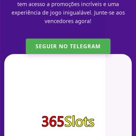
tem acesso a promoções incríveis e uma
experiência de jogo inigualável. Junte-se aos
vencedores agora!
SEGUIR NO TELEGRAM