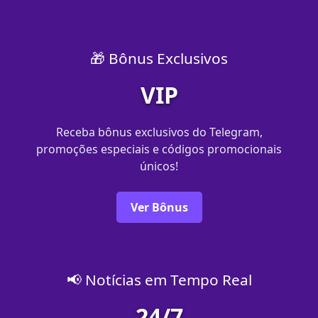
🎁 Bônus Exclusivos
VIP
Receba bônus exclusivos do Telegram,
promoções especiais e códigos promocionais
únicos!
Ver Bônus
📢 Notícias em Tempo Real
24/7