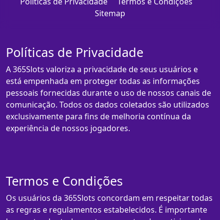
Políticas de Privacidade
Termos e Condições
Sitemap
Políticas de Privacidade
A 365Slots valoriza a privacidade de seus usuários e
está empenhada em proteger todas as informações
pessoais fornecidas durante o uso de nossos canais de
comunicação. Todos os dados coletados são utilizados
exclusivamente para fins de melhoria contínua da
experiência de nossos jogadores.
Termos e Condições
Os usuários da 365Slots concordam em respeitar todas
as regras e regulamentos estabelecidos. É importante