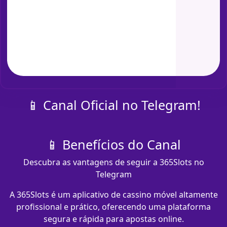
📱 Canal Oficial no Telegram!
📱 Benefícios do Canal
Descubra as vantagens de seguir a 365Slots no
Telegram
A 365Slots é um aplicativo de cassino móvel altamente
profissional e prático, oferecendo uma plataforma
segura e rápida para apostas online.