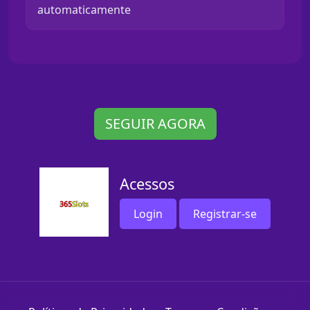
automaticamente
SEGUIR AGORA
Acessos
Login
Registrar-se