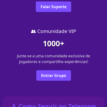
Falar Suporte
👥 Comunidade VIP
1000+
Junte-se a uma comunidade exclusiva de
jogadores e compartilhe experiências!
Entrar Grupo
📱 Como Seguir no Telegram