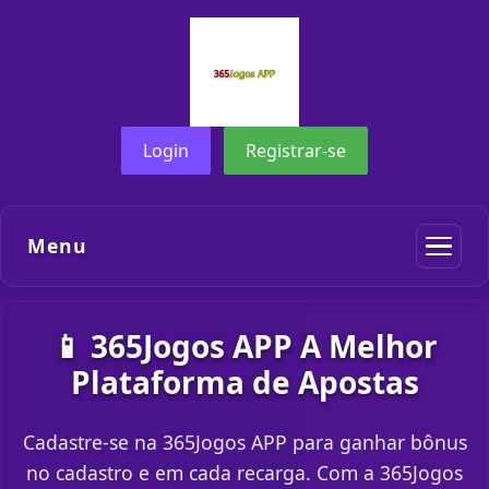
Login
Registrar-se
Menu
📱 365Jogos APP A Melhor
Plataforma de Apostas
Cadastre-se na 365Jogos APP para ganhar bônus
no cadastro e em cada recarga. Com a 365Jogos