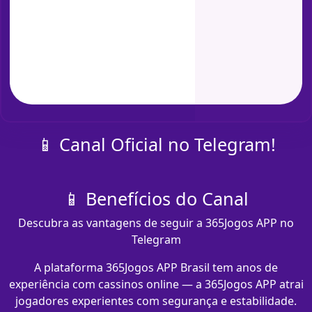
📱 Canal Oficial no Telegram!
📱 Benefícios do Canal
Descubra as vantagens de seguir a 365Jogos APP no
Telegram
A plataforma 365Jogos APP Brasil tem anos de
experiência com cassinos online — a 365Jogos APP atrai
jogadores experientes com segurança e estabilidade.