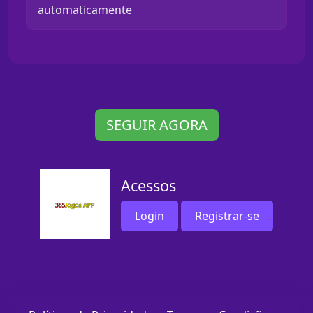
automaticamente
SEGUIR AGORA
Acessos
Login
Registrar-se