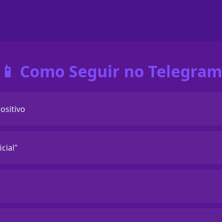
📱 Como Seguir no Telegram
ositivo
cial"