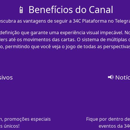
📱 Benefícios do Canal
scubra as vantagens de seguir a 34C Plataforma no Teleg
a definição que garante uma experiência visual impecável. 
lers até os movimentos das cartas. O sistema de múltiplas 
ão, permitindo que você veja o jogo de todas as perspectivas
sivos
📢 Notí
m, promoções especiais
Fique por dentro d
s únicos!
eventos da 34