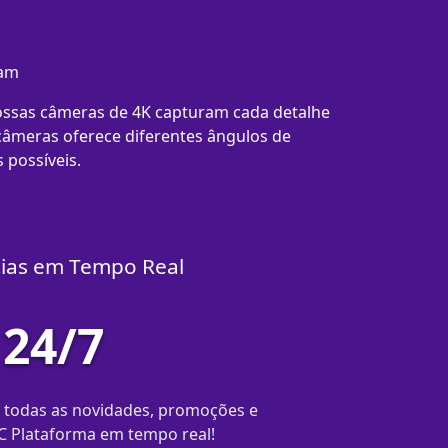
ram
Nossas câmeras de 4K capturam cada detalhe
câmeras oferece diferentes ângulos de
 possíveis.
cias em Tempo Real
24/7
e todas as novidades, promoções e
C Plataforma em tempo real!