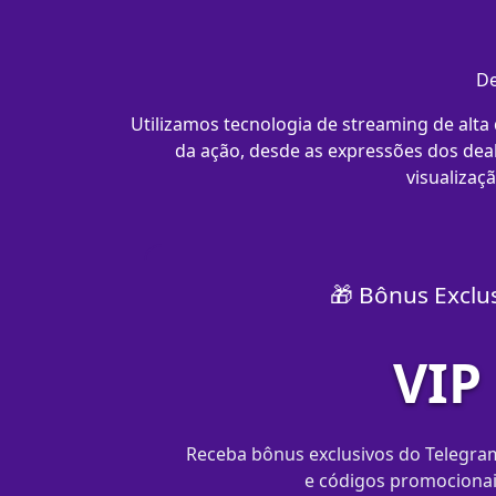
De
Utilizamos tecnologia de streaming de alt
da ação, desde as expressões dos dea
visualizaç
🎁 Bônus Exclu
VIP
Receba bônus exclusivos do Telegra
e códigos promocionai