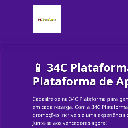
📱 34C Platafor
Plataforma de A
Cadastre-se na 34C Plataforma para ga
em cada recarga. Com a 34C Plataforma
promoções incríveis e uma experiência d
Junte-se aos vencedores agora!