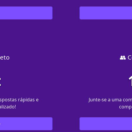
reto
👥 
t
espostas rápidas e
Junte-se a uma com
lizado!
compa
e