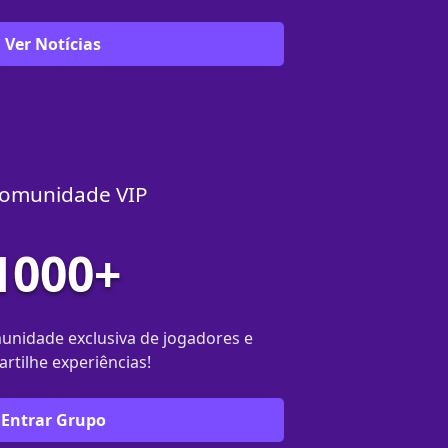
Ver Notícias
Comunidade VIP
1000+
unidade exclusiva de jogadores e
rtilhe experiências!
Entrar Grupo