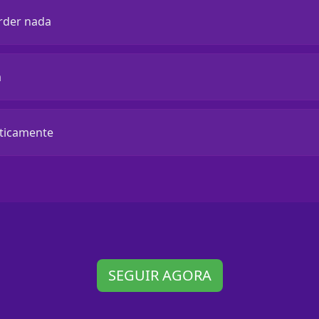
erder nada
a
aticamente
SEGUIR AGORA