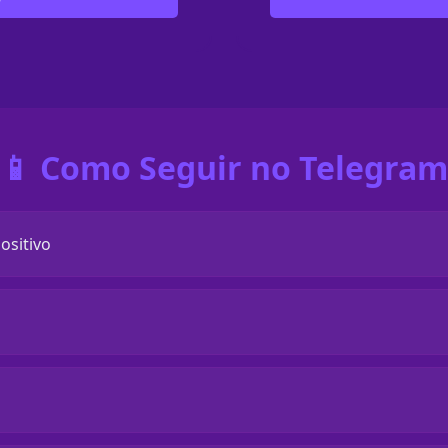
📱 Como Seguir no Telegram
ositivo