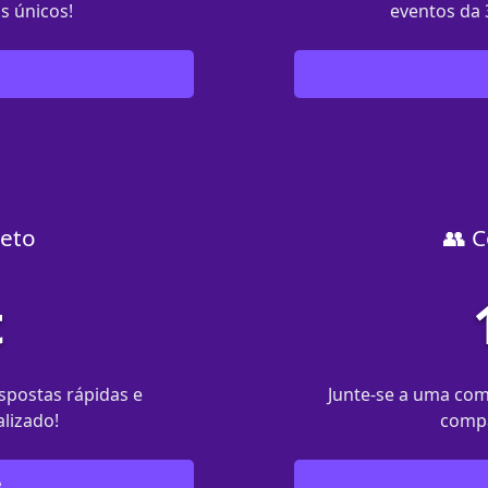
s únicos!
eventos da 
reto
👥 
t
espostas rápidas e
Junte-se a uma com
lizado!
compa
e