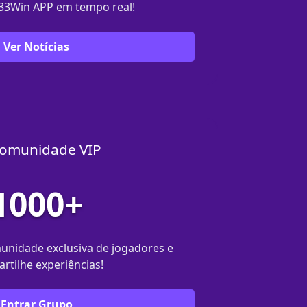
33Win APP em tempo real!
Ver Notícias
Comunidade VIP
1000+
unidade exclusiva de jogadores e
rtilhe experiências!
Entrar Grupo