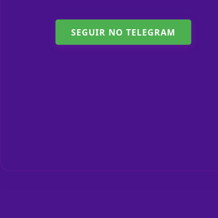
SEGUIR NO TELEGRAM