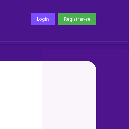
Login
Registrar-se