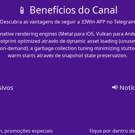
📱 Benefícios do Canal
Descubra as vantagens de seguir a 33Win APP no Telegra
ative rendering engines (Metal para iOS, Vulkan para Andr
otprint optimized através de dynamic asset loading (unuse
 on-demand), e garbage collection tuning minimizing stutter
warm starts através de snapshot state preservation.
sivos
📢 Notí
m, promoções especiais
Fique por dentro d