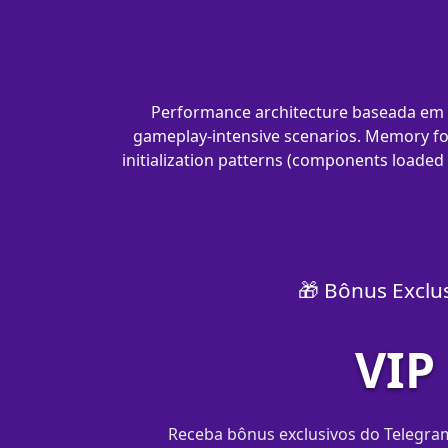
Performance architecture baseada em n
gameplay-intensive scenarios. Memory fo
initialization patterns (components loaded
🎁 Bônus Exclu
VIP
Receba bônus exclusivos do Telegra