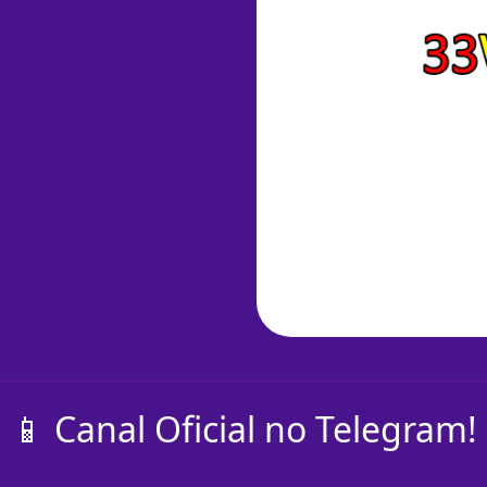
📱 Canal Oficial no Telegram!