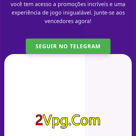
você tem acesso a promoções incríveis e uma
experiência de jogo inigualável. Junte-se aos
vencedores agora!
SEGUIR NO TELEGRAM