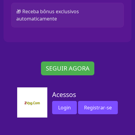
🎁 Receba bônus exclusivos
automaticamente
SEGUIR AGORA
Acessos
Login
Registrar-se