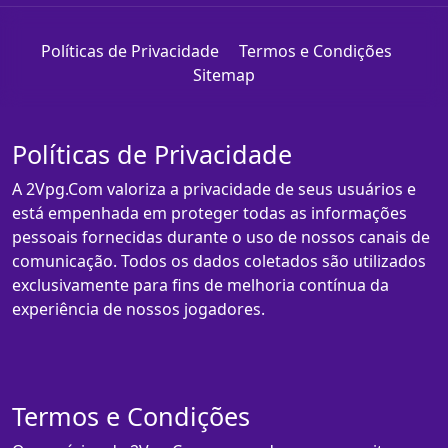
Políticas de Privacidade
Termos e Condições
Sitemap
Políticas de Privacidade
A 2Vpg.Com valoriza a privacidade de seus usuários e
está empenhada em proteger todas as informações
pessoais fornecidas durante o uso de nossos canais de
comunicação. Todos os dados coletados são utilizados
exclusivamente para fins de melhoria contínua da
experiência de nossos jogadores.
Termos e Condições