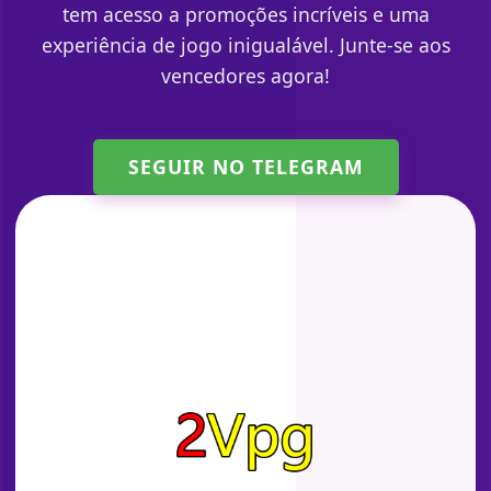
tem acesso a promoções incríveis e uma
experiência de jogo inigualável. Junte-se aos
vencedores agora!
SEGUIR NO TELEGRAM