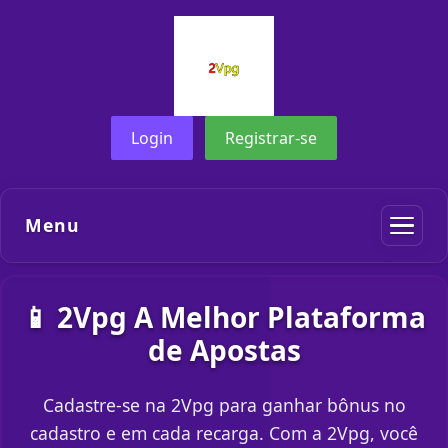
Login
Registrar-se
Menu
📱 2Vpg A Melhor Plataforma
de Apostas
Cadastre-se na 2Vpg para ganhar bônus no
cadastro e em cada recarga. Com a 2Vpg, você