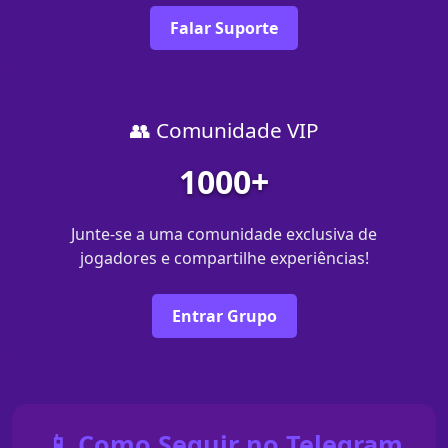
Falar Suporte
👥 Comunidade VIP
1000+
Junte-se a uma comunidade exclusiva de
jogadores e compartilhe experiências!
Entrar Grupo
📱 Como Seguir no Telegram