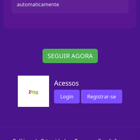
automaticamente
SEGUIR AGORA
Acessos
Login
Registrar-se