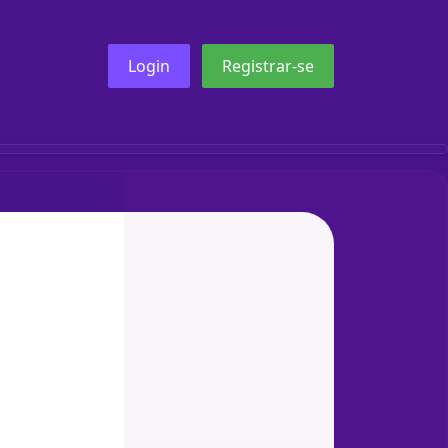
Login
Registrar-se