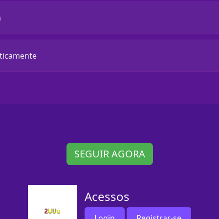
a
aticamente
SEGUIR AGORA
Acessos
Login
Registrar-se