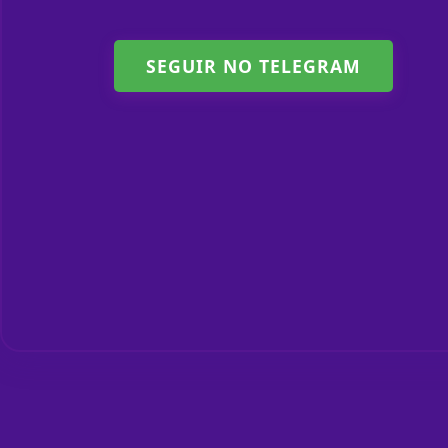
SEGUIR NO TELEGRAM