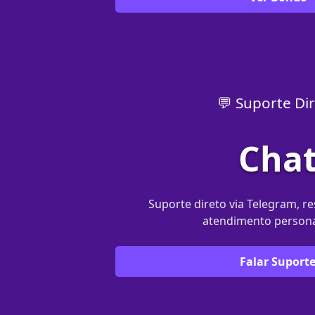
💬 Suporte Di
Cha
Suporte direto via Telegram, r
atendimento persona
Falar Suport