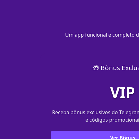
Um app funcional e completo d
🎁 Bônus Exclu
VIP
Receba bônus exclusivos do Telegra
e códigos promocionai
Ver Bônus