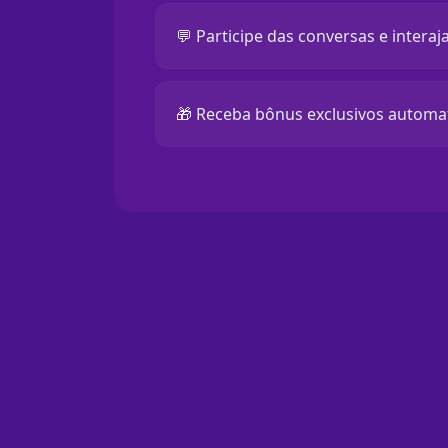
💬 Participe das conversas e interaj
🎁 Receba bônus exclusivos autom