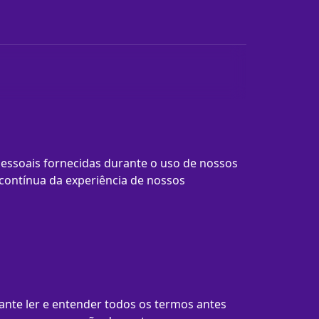
essoais fornecidas durante o uso de nossos
 contínua da experiência de nossos
nte ler e entender todos os termos antes