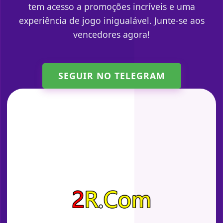
tem acesso a promoções incríveis e uma
experiência de jogo inigualável. Junte-se aos
vencedores agora!
SEGUIR NO TELEGRAM