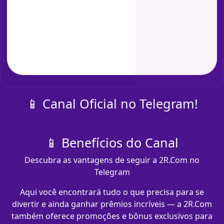
📱 Canal Oficial no Telegram!
📱 Benefícios do Canal
Descubra as vantagens de seguir a 2R.Com no
Telegram
Aqui você encontrará tudo o que precisa para se
divertir e ainda ganhar prêmios incríveis — a 2R.Com
também oferece promoções e bônus exclusivos para