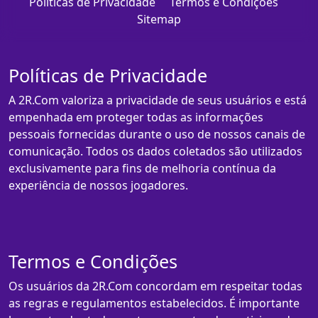
Políticas de Privacidade
Termos e Condições
Sitemap
Políticas de Privacidade
A 2R.Com valoriza a privacidade de seus usuários e está
empenhada em proteger todas as informações
pessoais fornecidas durante o uso de nossos canais de
comunicação. Todos os dados coletados são utilizados
exclusivamente para fins de melhoria contínua da
experiência de nossos jogadores.
Termos e Condições
Os usuários da 2R.Com concordam em respeitar todas
as regras e regulamentos estabelecidos. É importante