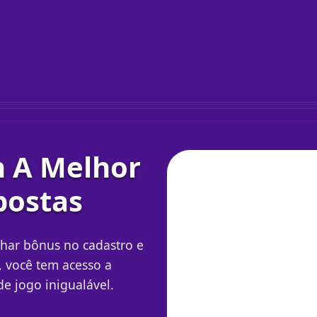
n A Melhor
postas
har bônus no cadastro e
 você tem acesso a
e jogo inigualável.