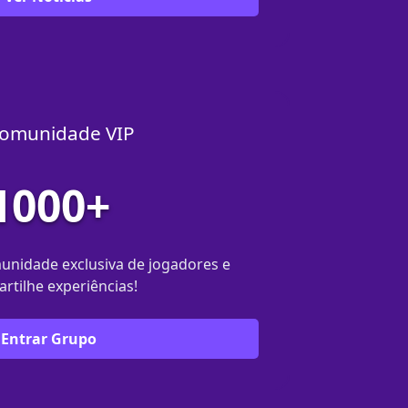
Comunidade VIP
1000+
unidade exclusiva de jogadores e
rtilhe experiências!
Entrar Grupo