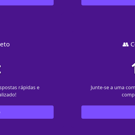
reto
👥 
t
espostas rápidas e
Junte-se a uma com
lizado!
compa
e