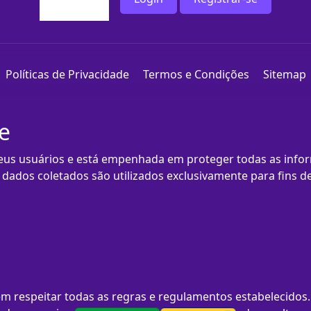
Políticas de Privacidade
Termos e Condições
Sitemap
de
seus usuários e está empenhada em proteger todas as info
dados coletados são utilizados exclusivamente para fins d
respeitar todas as regras e regulamentos estabelecidos. 