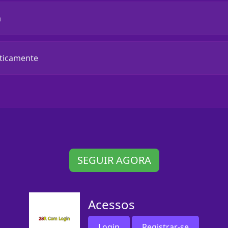
a
aticamente
SEGUIR AGORA
Acessos
Login
Registrar-se