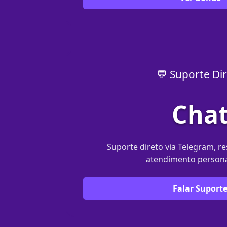
💬 Suporte Di
Cha
Suporte direto via Telegram, r
atendimento persona
Falar Suport