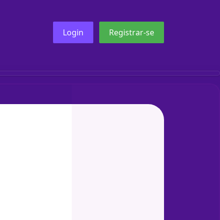
Login
Registrar-se