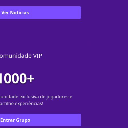
Ver Notícias
Comunidade VIP
1000+
unidade exclusiva de jogadores e
rtilhe experiências!
Entrar Grupo