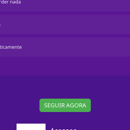
erder nada
a
aticamente
SEGUIR AGORA