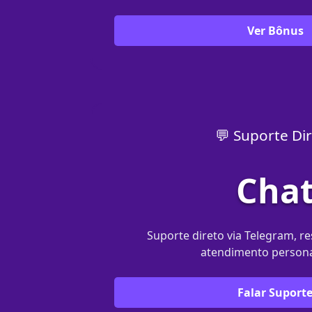
Ver Bônus
💬 Suporte Di
Cha
Suporte direto via Telegram, r
atendimento persona
Falar Suport