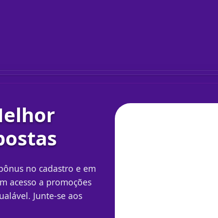
Melhor
postas
bônus no cadastro e em
em acesso a promoções
ualável. Junte-se aos