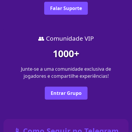
Falar Suporte
👥 Comunidade VIP
1000+
Junte-se a uma comunidade exclusiva de
jogadores e compartilhe experiências!
Entrar Grupo
📱 Como Seguir no Telegram