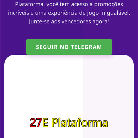
Plataforma, você tem acesso a promoções
incríveis e uma experiência de jogo inigualável.
Junte-se aos vencedores agora!
SEGUIR NO TELEGRAM