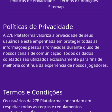
Políticas de Privacidade
Termos e Condições
Sitemap
Políticas de Privacidade
A 27E Plataforma valoriza a privacidade de seus
usuários e está empenhada em proteger todas as
informações pessoais fornecidas durante o uso de
nossos canais de comunicação. Todos os dados
coletados são utilizados exclusivamente para fins de
melhoria contínua da experiência de nossos jogadores.
Termos e Condições
Os usuários da 27E Plataforma concordam em
respeitar todas as regras e regulamentos