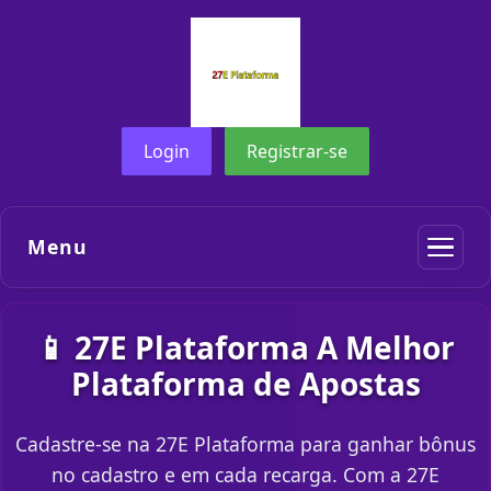
Login
Registrar-se
Menu
📱 27E Plataforma A Melhor
Plataforma de Apostas
Cadastre-se na 27E Plataforma para ganhar bônus
no cadastro e em cada recarga. Com a 27E