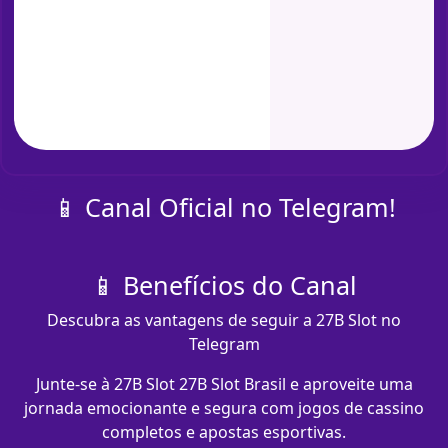
📱 Canal Oficial no Telegram!
📱 Benefícios do Canal
Descubra as vantagens de seguir a 27B Slot no
Telegram
Junte-se à 27B Slot 27B Slot Brasil e aproveite uma
jornada emocionante e segura com jogos de cassino
completos e apostas esportivas.