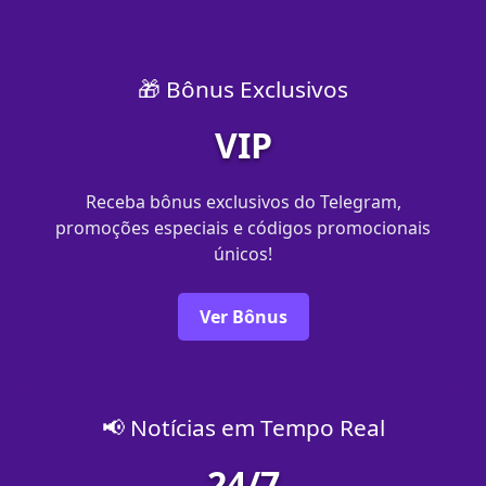
🎁 Bônus Exclusivos
VIP
Receba bônus exclusivos do Telegram,
promoções especiais e códigos promocionais
únicos!
Ver Bônus
📢 Notícias em Tempo Real
24/7