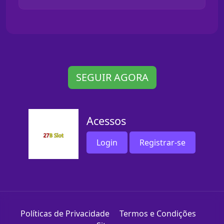
SEGUIR AGORA
Acessos
Login
Registrar-se
Políticas de Privacidade
Termos e Condições