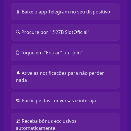
📱 Baixe o app Telegram no seu dispositivo
🔍 Procure por "@27B SlotOficial"
👆 Toque em "Entrar" ou "Join"
🔔 Ative as notificações para não perder
nada
💬 Participe das conversas e interaja
🎁 Receba bônus exclusivos
automaticamente