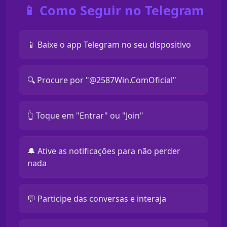
📱 Como Seguir no Telegram
📱 Baixe o app Telegram no seu dispositivo
🔍 Procure por "@2587Win.ComOficial"
👆 Toque em "Entrar" ou "Join"
🔔 Ative as notificações para não perder
nada
💬 Participe das conversas e interaja