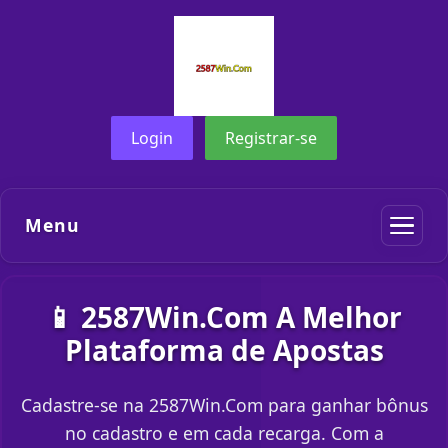
Login
Registrar-se
Menu
📱 2587Win.Com A Melhor
Plataforma de Apostas
Cadastre-se na 2587Win.Com para ganhar bônus
no cadastro e em cada recarga. Com a