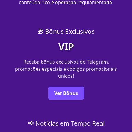
conteúdo rico e operação regulamentada.
🎁 Bônus Exclusivos
VIP
Receba bônus exclusivos do Telegram,
promoções especiais e códigos promocionais
únicos!
Ver Bônus
📢 Notícias em Tempo Real