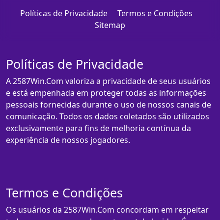
Políticas de Privacidade
Termos e Condições
Sitemap
Políticas de Privacidade
A 2587Win.Com valoriza a privacidade de seus usuários
e está empenhada em proteger todas as informações
pessoais fornecidas durante o uso de nossos canais de
comunicação. Todos os dados coletados são utilizados
exclusivamente para fins de melhoria contínua da
experiência de nossos jogadores.
Termos e Condições
Os usuários da 2587Win.Com concordam em respeitar