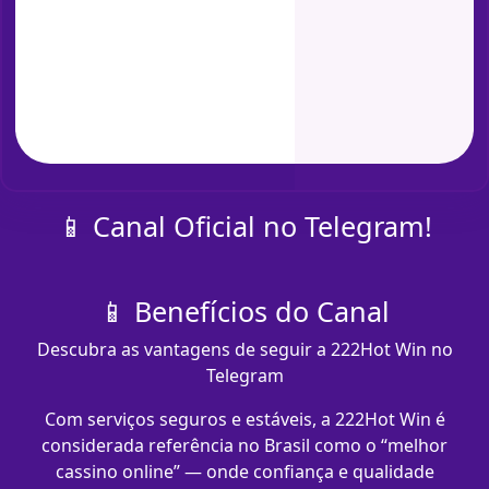
📱 Canal Oficial no Telegram!
📱 Benefícios do Canal
Descubra as vantagens de seguir a 222Hot Win no
Telegram
Com serviços seguros e estáveis, a 222Hot Win é
considerada referência no Brasil como o “melhor
cassino online” — onde confiança e qualidade