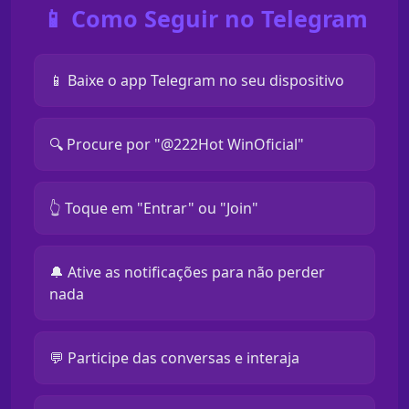
📱 Como Seguir no Telegram
📱 Baixe o app Telegram no seu dispositivo
🔍 Procure por "@222Hot WinOficial"
👆 Toque em "Entrar" ou "Join"
🔔 Ative as notificações para não perder
nada
💬 Participe das conversas e interaja