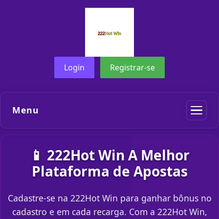
Login
Registrar-se
Menu
📱 222Hot Win A Melhor
Plataforma de Apostas
Cadastre-se na 222Hot Win para ganhar bônus no
cadastro e em cada recarga. Com a 222Hot Win,