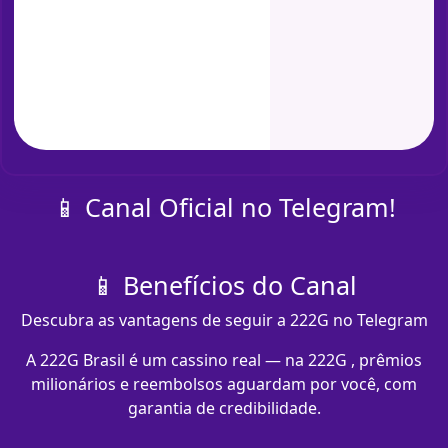
📱 Canal Oficial no Telegram!
📱 Benefícios do Canal
Descubra as vantagens de seguir a 222G no Telegram
A 222G Brasil é um cassino real — na 222G , prêmios
milionários e reembolsos aguardam por você, com
garantia de credibilidade.