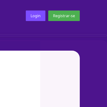
Login
Registrar-se