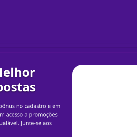
Melhor
postas
bônus no cadastro e em
em acesso a promoções
ualável. Junte-se aos