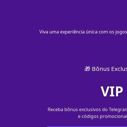
Viva uma experiência única com os jogos
🎁 Bônus Exclu
VIP
Receba bônus exclusivos do Telegra
e códigos promocionai