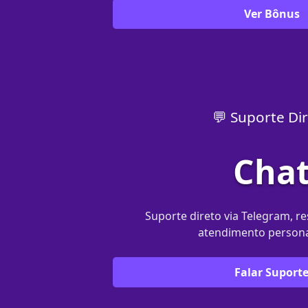
Ver Bônus
💬 Suporte Di
Cha
Suporte direto via Telegram, r
atendimento persona
Falar Suport