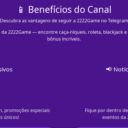
📱 Benefícios do Canal
Descubra as vantagens de seguir a 2222Game no Telegra
 da 2222Game — encontre caça-níqueis, roleta, blackjack 
bônus incríveis.
sivos
📢 Notí
m, promoções especiais
Fique por dentro d
s únicos!
eventos da