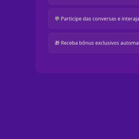
💬 Participe das conversas e interaj
🎁 Receba bônus exclusivos autom