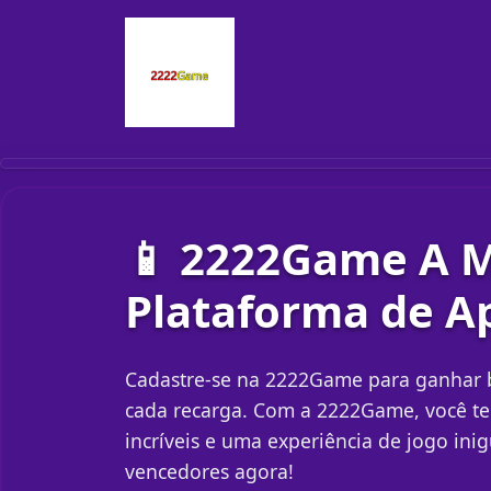
📱 2222Game A 
Plataforma de A
Cadastre-se na 2222Game para ganhar 
cada recarga. Com a 2222Game, você t
incríveis e uma experiência de jogo inig
vencedores agora!