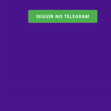
SEGUIR NO TELEGRAM