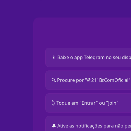
📱 Baixe o app Telegram no seu disp
🔍 Procure por "@211Br.ComOficial"
👆 Toque em "Entrar" ou "Join"
🔔 Ative as notificações para não p