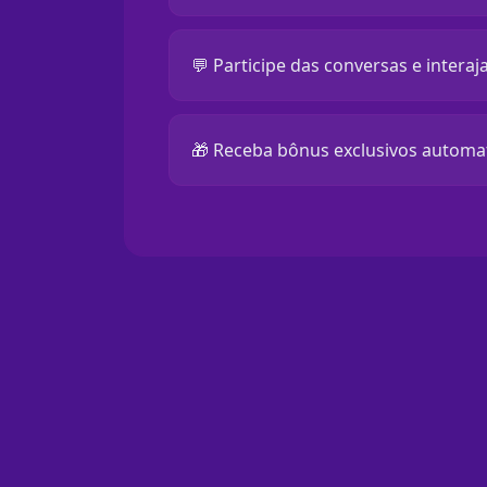
💬 Participe das conversas e interaj
🎁 Receba bônus exclusivos autom