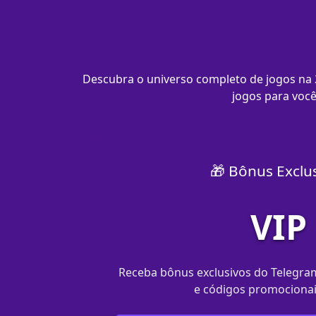
Descubra o universo completo de jogos na 
jogos para você
🎁 Bônus Exclu
VIP
Receba bônus exclusivos do Telegra
e códigos promocionai