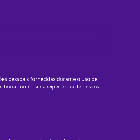
ões pessoais fornecidas durante o uso de
elhoria contínua da experiência de nossos