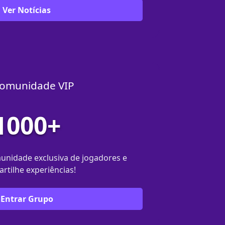
Ver Notícias
Comunidade VIP
1000+
unidade exclusiva de jogadores e
rtilhe experiências!
Entrar Grupo